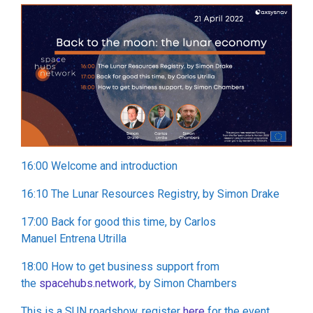
16:00 Welcome and introduction
16:10 The Lunar Resources Registry, by Simon Drake
17:00 Back for good this time, by Carlos
Manuel Entrena Utrilla
18:00 How to get business support from
the
spacehubs.network
, by Simon Chambers
This is a SUN roadshow, register
here
for the event.
Non classé