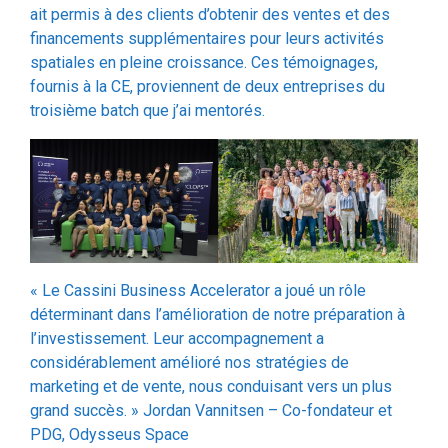
spatiales en pleine croissance. Ces témoignages,
fournis à la CE, proviennent de deux entreprises du
troisième batch que j’ai mentorés.
« Le Cassini Business Accelerator a joué un rôle
déterminant dans l’amélioration de notre préparation à
l’investissement. Leur accompagnement a
considérablement amélioré nos stratégies de
marketing et de vente, nous conduisant vers un plus
grand succès. » Jordan Vannitsen – Co-fondateur et
PDG, Odysseus Space
‘Parmi les différents programmes d’accélération
auxquels nous avons eu le privilège de participer,