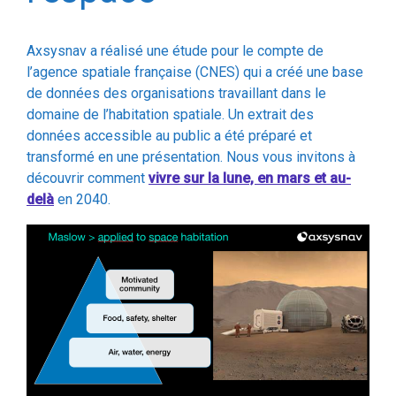
Axsysnav a réalisé une étude pour le compte de
l’agence spatiale française (CNES) qui a créé une base
de données des organisations travaillant dans le
domaine de l’habitation spatiale. Un extrait des
données accessible au public a été préparé et
transformé en une présentation. Nous vous invitons à
découvrir comment
vivre
sur la lune, en mars et au-
delà
en 2040.
Habitation spatiale – présentation pour le CNES par